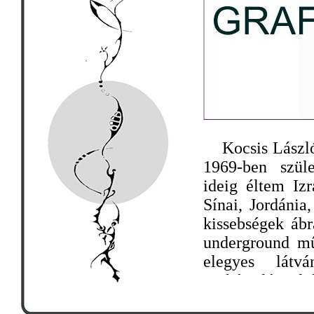
Kocsis László 
1969-ben szül
ideig éltem Izr
Sínai, Jordánia
kissebségek ábr
underground mű
elegyes látvá
szokásvilággal 
idomult, majd 